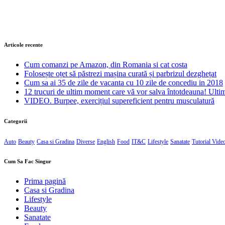
Articole recente
Cum comanzi pe Amazon, din Romania si cat costa
Folosește oțet să păstrezi mașina curată și parbrizul dezghețat
Cum sa ai 35 de zile de vacanta cu 10 zile de concediu in 2018
12 trucuri de ultim moment care vă vor salva întotdeauna! Ul
VIDEO. Burpee, exercițiul supereficient pentru musculatură
Categorii
Auto
Beauty
Casa si Gradina
Diverse
English
Food
IT&C
Lifestyle
Sanatate
Tutorial Vide
Cum Sa Fac Singur
Prima pagină
Casa si Gradina
Lifestyle
Beauty
Sanatate