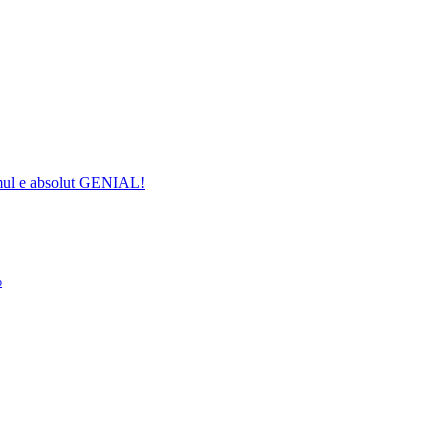
timul e absolut GENIAL!
o