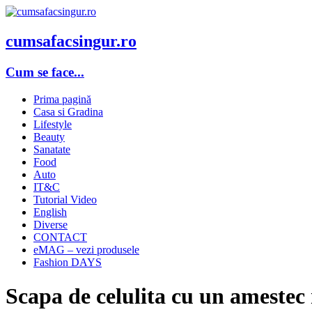
cumsafacsingur.ro
Cum se face...
Prima pagină
Casa si Gradina
Lifestyle
Beauty
Sanatate
Food
Auto
IT&C
Tutorial Video
English
Diverse
CONTACT
eMAG – vezi produsele
Fashion DAYS
Scapa de celulita cu un amestec