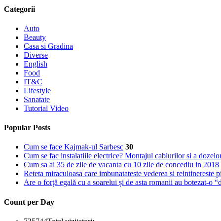
Categorii
Auto
Beauty
Casa si Gradina
Diverse
English
Food
IT&C
Lifestyle
Sanatate
Tutorial Video
Popular Posts
Cum se face Kajmak-ul Sarbesc
30
Cum se fac instalatiile electrice? Montajul cablurilor si a dozelor
Cum sa ai 35 de zile de vacanta cu 10 zile de concediu in 2018
Reteta miraculoasa care imbunatateste vederea si reintinereste p
Are o forță egală cu a soarelui și de asta romanii au botezat-o 
Count per Day