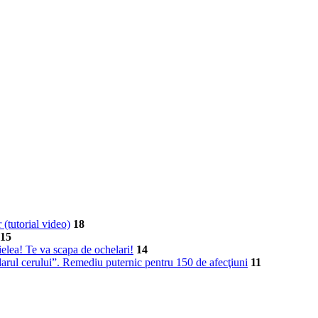
 (tutorial video)
18
15
ielea! Te va scapa de ochelari!
14
“darul cerului”. Remediu puternic pentru 150 de afecţiuni
11