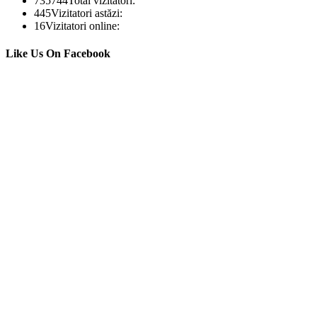
735744
Total vizitatori:
445
Vizitatori astăzi:
16
Vizitatori online:
Like Us On Facebook